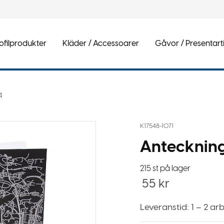
ofilprodukter
Kläder / Accessoarer
Gåvor / Presentarti
4
K17548-1071
Anteckning
215 st på lager
55
kr
Leveranstid: 1 – 2 a