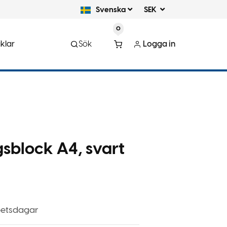
Svenska
SEK
0
klar
Sök
Logga in
sblock A4, svart
rbetsdagar