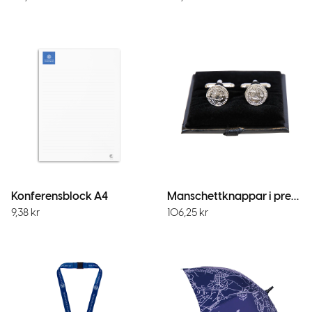
Konferensblock A4
Manschettknappar i presentask
9,38
kr
106,25
kr