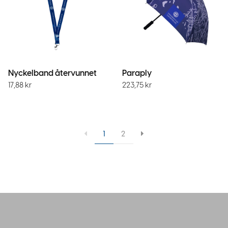
Nyckelband återvunnet
Paraply
17,88
kr
223,75
kr
1
2