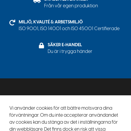
Från vår egen produktion
MILJÖ, KVALITÉ & ARBETSMILJÖ
ISO 9001, ISO 14001 och ISO 45001 Certifierade
SÄKER E-HANDEL
Du är i trygga händer
Vi använder cookies för att bättre motsvara dina
förväntningar. Om du inte accepterar användandet
Driftas av Voky AB — voky.com
av cookies kan du stänga av det i inställningarna för
Gillbergagatan 40 | 58273 Linköping
din webbläsare. Det finns dock en risk att vissa