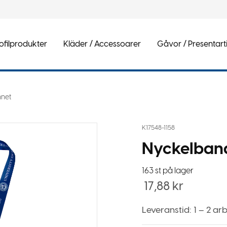
ofilprodukter
Kläder / Accessoarer
Gåvor / Presentarti
nnet
K17548-1158
Nyckelban
163 st på lager
17,88
kr
Leveranstid: 1 – 2 a