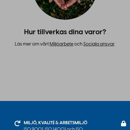
Hur tillverkas dina varor?
Läs mer om vårt
Miljöarbete
och
Sociala ansvar
.
MILJÖ, KVALITÉ & ARBETSMILJÖ
ISO 9001, ISO 14001 och ISO