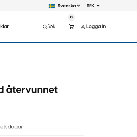
Svenska
SEK
0
klar
Sök
Logga in
d återvunnet
rbetsdagar