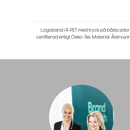
Logoband i R-PET med tryck på båda sidor i
certifierad enligt Oeko-Tex. Material: Återvun